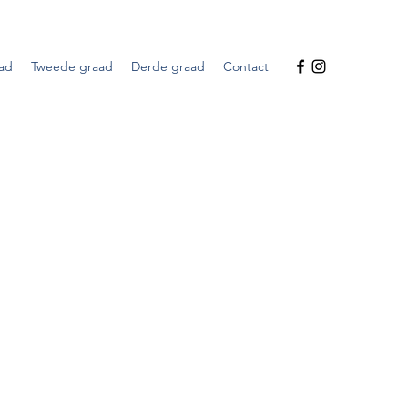
aad
Tweede graad
Derde graad
Contact