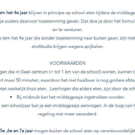
em het 4e jaar
blijven in principe op school eten tijdens de middagp
je ouders daarvoor toestemming geven. Dat doe je door het formulie
en te versturen.
e tem het 4e jaar die zonder toestemming naar buiten gaan, zijn nie
strafstudie krijgen wegens spijbelen.
VOORWAARDEN
ngen die in Geel-centrum (= tot 1 km van de school) wonen, kunnen 
 maar 50 minuten, waardoor het niet haalbaar is nog grotere afsta
en werkelijk thuis eten. Leerlingen die elders eten, zijn door de sch
Bij misbruik kan het middagpasje ingetrokken worden.
n een schooljaar kan je een middagpasje aanvragen. In de loop van 
regeling niet meer veranderd.
5e ,6e en 7e jaar
mogen buiten de school eten op verantwoordelijkh