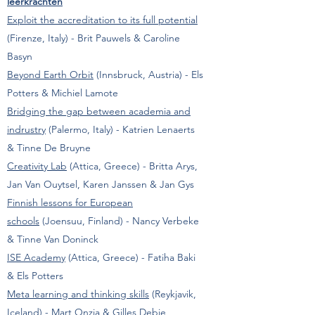
leerkrachten
Exploit the accreditation to its full potential
(Firenze, Italy) - Brit Pauwels & Caroline
Basyn
Beyond Earth Orbit
(Innsbruck, Austria) - Els
Potters & Michiel Lamote
Bridging the gap between academia and
indrustry
(Palermo, Italy) - Katrien Lenaerts
& Tinne De Bruyne
Creativity Lab
(Attica, Greece) - Britta Arys,
Jan Van Ouytsel, Karen Janssen & Jan Gys
Finnish lessons for European
schools
(Joensuu, Finland) - Nancy Verbeke
& Tinne Van Doninck
ISE Academy
(Attica, Greece) - Fatiha Baki
& Els Potters
Meta learning and thinking skills
(Reykjavik,
Iceland) - Mart Onzia & Gilles Debie