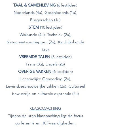
TAAL & SAMENLEVING
(6 lestijden)
Nederlands (4u), Geschiedenis (1u),
Burgerschap (1u)
STEM
(10 lestijden)
Wiskunde (4u), Techniek (2u),
Natuurwetenschappen (2u), Aardrijkskunde
(2u)
VREEMDE TALEN
(5 lestijden)
Frans (3u), Engels (2u)
OVERIGE VAKKEN
(6 lestijden)
Lichamelijke Opvoeding (2u),
Levensbeschouwelijke vakken (2u), Cultureel
bewustzijn en culturele expressie (2u)
KLASCOACHING
Tijdens de uren klascoaching ligt de focus
op leren leren, ICT-vaardigheden,