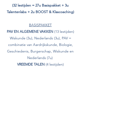
(32 lestijden = 27u Basispakket + 3u
Talentenlabs + 2u BOOST & Klascoaching)
BASISPAKKET
PAV EN ALGEMENE VAKKEN
(13 lestijden)
Wiskunde (3u), Nederlands (3u), PAV =
combinatie van Aardrijkskunde, Biologie,
Geschiedenis, Burgerschap, Wiskunde en
Nederlands (7
u)
VREEMDE TALEN
(4 lestijden)
Frans (2u), Engels (2u)
TECHNIEK
(4 lestijden)
Techniek (4u)
OVERIGE VAKKEN
(6 lestijden)
Lichamelijke Opvoeding (2u)
Levensbeschouwelijke vakken (2u)
Artistieke opvoeding (2u)