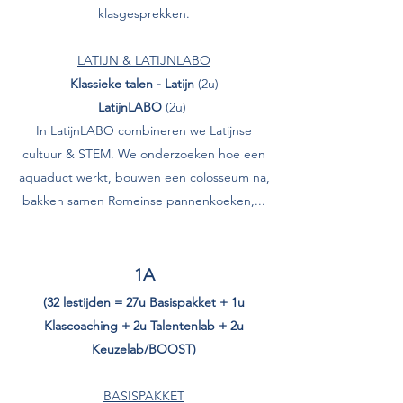
klasgesprekken.
LATIJN & LATIJNLABO
Klassieke talen - Latijn
(2u)
LatijnLABO
(2u)
In LatijnLABO combineren we Latijnse
cultuur & STEM. We onderzoeken hoe een
aquaduct werkt, bouwen een colosseum na,
bakken samen Romeinse pannenkoeken,...
1A
(32 lestijden = 27u Basispakket + 1u
Klascoaching + 2u Talentenlab + 2u
Keuzelab/BOOST)
BASISPAKKET