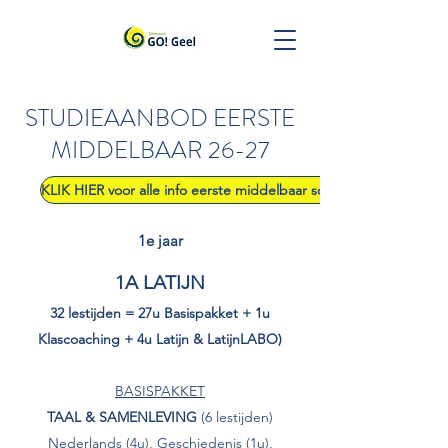
STUDIEAANBOD EERSTE
MIDDELBAAR 26-27
KLIK HIER voor alle info eerste middelbaar schooljaar 26-27 bij el
1e jaar
1A LATIJN
32 lestijden = 27u Basispakket + 1u
Klascoaching + 4u Latijn & LatijnLABO)
BASISPAKKET
TAAL & SAMENLEVING
(6 lestijden)
Nederlands (4u), Geschiedenis (1u),