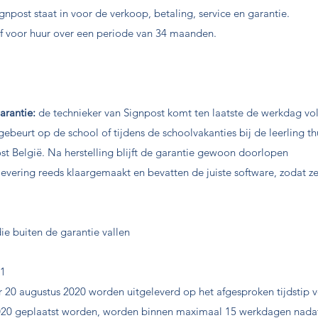
ignpost staat in voor de verkoop, betaling, service en garantie.
of voor huur over een periode van 34 maanden.
arantie:
de technieker van Signpost komt ten laatste de werkdag v
 gebeurt op de school of tijdens de schoolvakanties bij de leerling t
ost België. Na herstelling blijft de garantie gewoon doorlopen
ij levering reeds klaargemaakt en bevatten de juiste software, zoda
ie buiten de garantie vallen
1
 20 augustus 2020 worden uitgeleverd op het afgesproken tijdstip vo
 2020 geplaatst worden, worden binnen maximaal 15 werkdagen nada