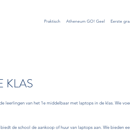
Praktisch
Atheneum GO! Geel
Eerste gr
E KLAS
de leerlingen van het 1e middelbaar met laptops in de klas. We vo
iedt de school de aankoop of huur van laptops aan. We bieden een s