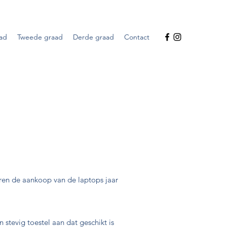
aad
Tweede graad
Derde graad
Contact
eren de aankoop van de laptops jaar
tevig toestel aan dat geschikt is