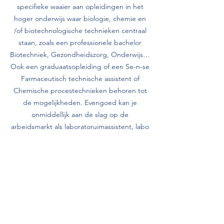
specifieke waaier aan opleidingen in het
hoger onderwijs waar biologie, chemie en
/of biotechnologische technieken centraal
staan, zoals een professionele bachelor
Biotechniek, Gezondheidszorg, Onderwijs…
Ook een graduaatsopleiding of een Se-n-se
Farmaceutisch technische assistent of
Chemische procestechnieken behoren tot
de mogelijkheden. Evengoed kan je
onmiddellijk aan de slag op de
arbeidsmarkt als laboratoruimassistent, labo
technische medewerker of procesoperator.
Klik op onderstaande knop om de
lessentabel te bekijken.
Lessentabel derde graad Biotechnologische en Chemische technie