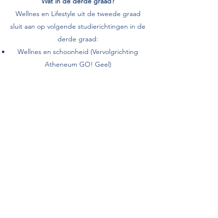
Wat in de derde graad?
Wellnes en Lifestyle uit de tweede graad
sluit aan op volgende studierichtingen in de
derde graad:
Wellnes en schoonheid (Vervolgrichting
Atheneum GO! Geel)
Klik voor meer informatie en lessentabel op
onderstaande knop.
Lessentabel tweede graad Wellness en Lifestyle
Atheneum GO! Geel
info@gogeel.be
014/58 00 31